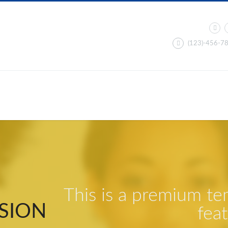
(123)-456-7
This is a premium t
SION
fea