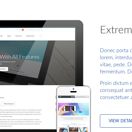
Extrem
Donec porta 
lorem, interdu
vitae, pede. D
fermentum. Do
Proin dictum 
consequat ant
consectetuer 
VIEW DETAI