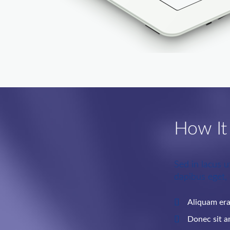
How It
Sed in lacus u
dapibus eget, 
Aliquam era
Donec sit a