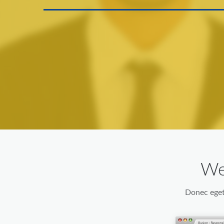
We
Donec eget 