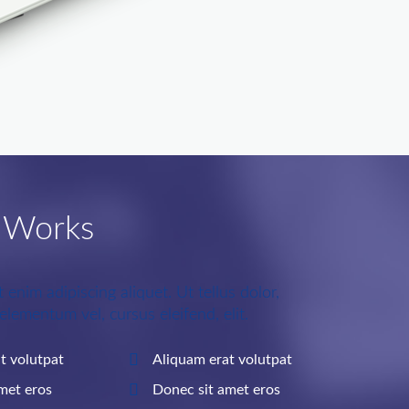
 Works
t enim adipiscing aliquet. Ut tellus dolor,
elementum vel, cursus eleifend, elit.
t volutpat
Aliquam erat volutpat
met eros
Donec sit amet eros