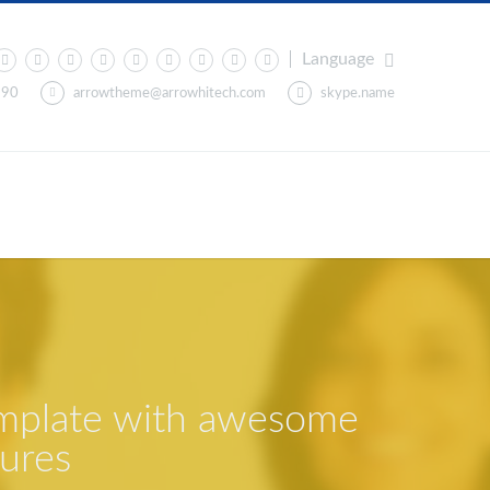
Language
890
arrowtheme@arrowhitech.com
skype.name
emplate with awesome
tures